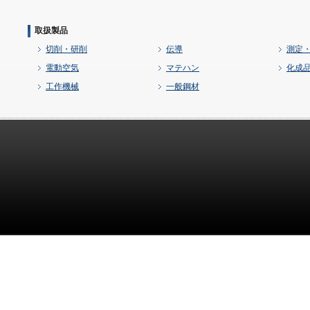
取扱製品
切削・研削
伝導
測定
電動空気
マテハン
化成
工作機械
一般鋼材