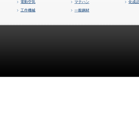
電動空気
マテハン
化成
工作機械
一般鋼材