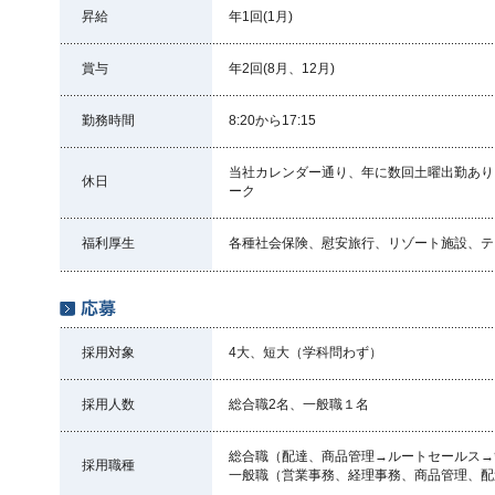
昇給
年1回(1月)
賞与
年2回(8月、12月)
勤務時間
8:20から17:15
当社カレンダー通り、年に数回土曜出勤あり
休日
ーク
福利厚生
各種社会保険、慰安旅行、リゾート施設、テ
採用対象
4大、短大（学科問わず）
採用人数
総合職2名、一般職１名
総合職（配達、商品管理→ルートセールス→
採用職種
一般職（営業事務、経理事務、商品管理、配