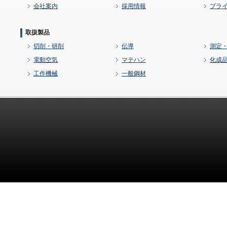
会社案内
採用情報
プラ
取扱製品
切削・研削
伝導
測定
電動空気
マテハン
化成
工作機械
一般鋼材